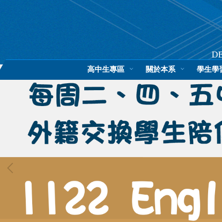
跳
到
主
要
內
D
容
高中生專區
關於本系
學生學
區