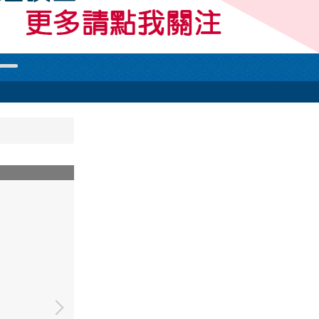
11/6余奐甫--劇場的音樂設計