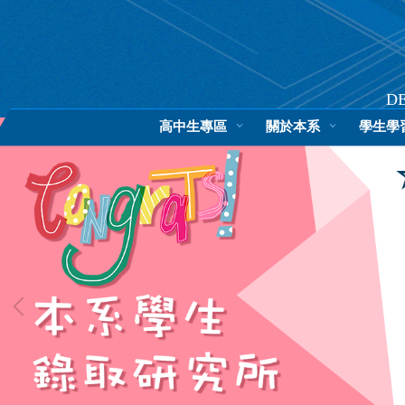
跳
到
主
要
內
D
容
高中生專區
關於本系
學生學
區