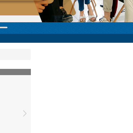
1214羅珮嘉