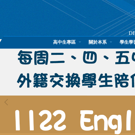
跳
到
主
要
內
D
容
高中生專區
關於本系
學生學
區