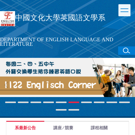
跳
到
中國文化大學英國語文學系
主
要
內
容
DEPARTMENT OF ENGLISH LANGUAGE AND
區
LITERATURE
系最新公告
講座 ∕ 競賽
課程相關